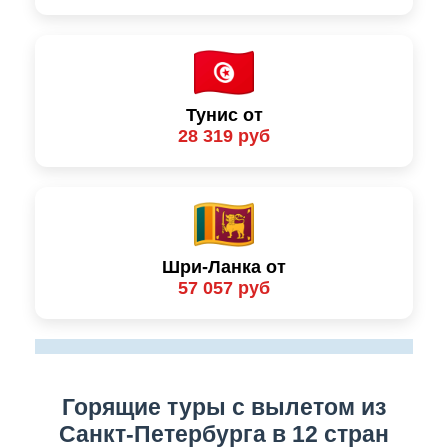
Тунис от
28 319 руб
Шри-Ланка от
57 057 руб
Горящие туры с вылетом из
Санкт-Петербурга в 12 стран