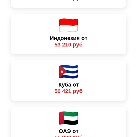
Индонезия от
53 210 руб
Куба от
50 421 руб
ОАЭ от