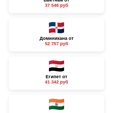
Вьетнам от
37 546 руб
Доминикана от
52 757 руб
Египет от
41 342 руб