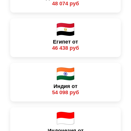
48 074 руб
Египет от
46 438 руб
Индия от
54 098 руб
Индонезия от