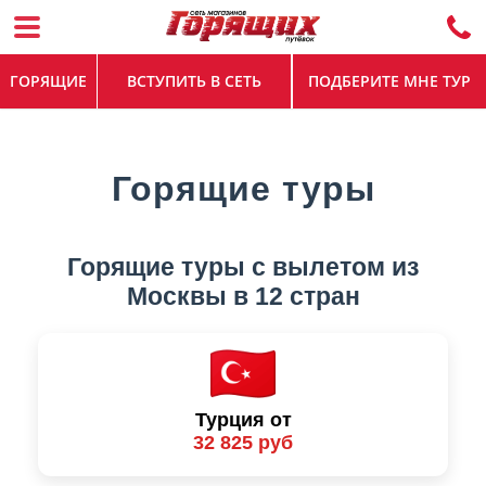
ГОРЯЩИЕ
ВСТУПИТЬ В СЕТЬ
ПОДБЕРИТЕ МНЕ ТУР
Горящие туры
Горящие туры с вылетом из
Москвы в 12 стран
Турция от
32 825 руб