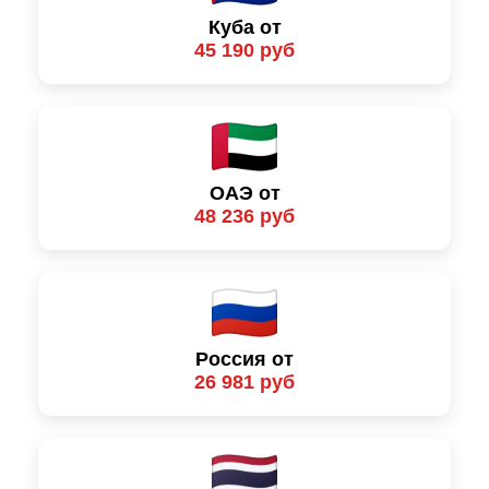
Куба от
45 190 руб
ОАЭ от
48 236 руб
Россия от
26 981 руб