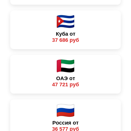
Куба от
37 686 руб
ОАЭ от
47 721 руб
Россия от
36 577 руб