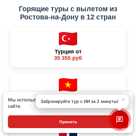
Горящие туры с вылетом из
Ростова-на-Дону в 12 стран
Турция от
35 355 руб
Вьетнам от
×
×
Мы используем куки, чтобы улучшить ваш опыт на
Забронируйте тур с ИИ за 2 минуты!
Забронируйте тур с ИИ за 2 минуты!
38 609 руб
сайте.
Принять