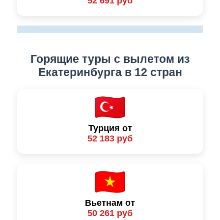
52 691 руб
Горящие туры с вылетом из
Екатеринбурга в 12 стран
Турция от
52 183 руб
Вьетнам от
50 261 руб