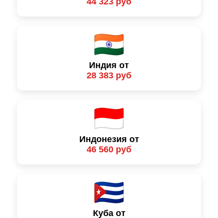
44 323 руб
Индия от
28 383 руб
Индонезия от
46 560 руб
Куба от