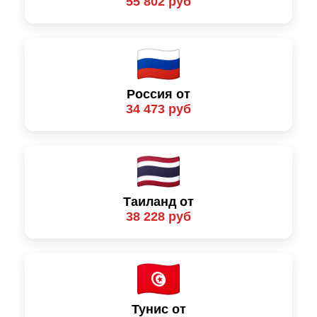
55 802 руб
Россия от
34 473 руб
Таиланд от
38 228 руб
Тунис от