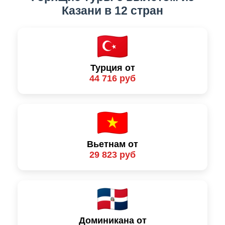
Казани в 12 стран
Турция от
44 716 руб
Вьетнам от
29 823 руб
Доминикана от