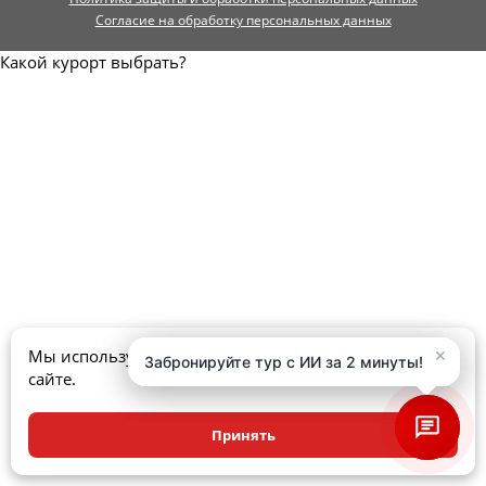
Согласие на обработку персональных данных
Какой курорт выбрать?
×
×
Мы используем куки, чтобы улучшить ваш опыт на
Забронируйте тур с ИИ за 2 минуты!
Забронируйте тур с ИИ за 2 минуты!
сайте.
Принять