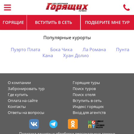
ГОРЯЩИЕ
ВСТУПИТЬ В СЕТЬ
ПОДБЕРИТЕ МНЕ ТУР
Популярные курорты
Пуэрто Плата
Бока Чика
Ла Романа
Пунта
Кана
Хуан Долио
О компании
Горящие туры
Забронировать тур
Поиск туров
Где купить
Поиск отеля
Оплата на сайте
Вступить в сеть
Контакты
Индекс горящих
Ответы на вопросы
Вход для агентств
Политика защиты и обработки персональных данных