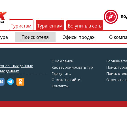
ПО
Туристам
Турагентам
Вступить в сеть
тура
Поиск отеля
Офисы продаж
О комп
О компании
Горящие т
рсональных данных
Как забронировать тур
Поиск туро
ных данных
Где купить
Поиск отел
Оплата на сайте
Ответы на 
Контакты