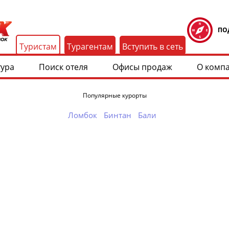
ПО
Туристам
Турагентам
Вступить в сеть
тура
Поиск отеля
Офисы продаж
О комп
Популярные курорты
Ломбок
Бинтан
Бали