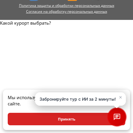
Политика защиты и обработки персональных данных
Согласие на обработку персональных данных
Какой курорт выбрать?
×
×
Мы используем куки, чтобы улучшить ваш опыт на
Забронируйте тур с ИИ за 2 минуты!
Забронируйте тур с ИИ за 2 минуты!
сайте.
Принять