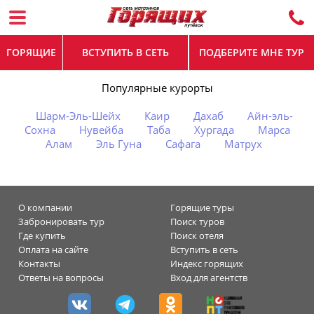
ГОРЯЩИЕ
ВСТУПИТЬ В СЕТЬ
ПОДБЕРИТЕ МНЕ ТУР
Популярные курорты
Шарм-Эль-Шейх
Каир
Дахаб
Айн-эль-
Сохна
Нувейба
Таба
Хургада
Марса
Алам
Эль Гуна
Сафага
Матрух
О компании
Горящие туры
Забронировать тур
Поиск туров
Где купить
Поиск отеля
Оплата на сайте
Вступить в сеть
Контакты
Индекс горящих
Ответы на вопросы
Вход для агентств