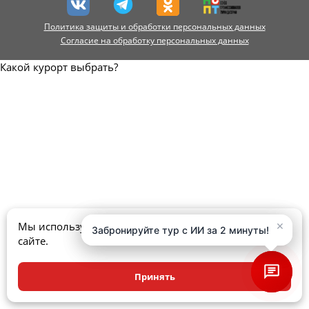
Политика защиты и обработки персональных данных
Согласие на обработку персональных данных
Какой курорт выбрать?
×
×
Мы используем куки, чтобы улучшить ваш опыт на
Забронируйте тур с ИИ за 2 минуты!
Забронируйте тур с ИИ за 2 минуты!
сайте.
Принять