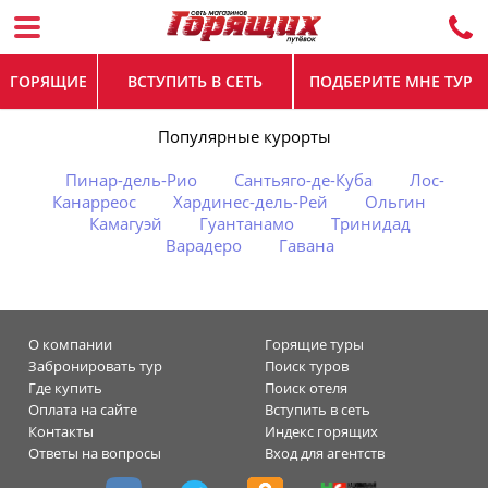
ГОРЯЩИЕ
ВСТУПИТЬ В СЕТЬ
ПОДБЕРИТЕ МНЕ ТУР
Популярные курорты
Пинар-дель-Рио
Сантьяго-де-Куба
Лос-
Канарреос
Хардинес-дель-Рей
Ольгин
Камагуэй
Гуантанамо
Тринидад
Варадеро
Гавана
О компании
Горящие туры
Забронировать тур
Поиск туров
Где купить
Поиск отеля
Оплата на сайте
Вступить в сеть
Контакты
Индекс горящих
Ответы на вопросы
Вход для агентств