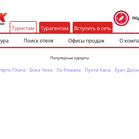
ПО
Туристам
Турагентам
Вступить в сеть
тура
Поиск отеля
Офисы продаж
О комп
Популярные курорты
эрто Плата
Бока Чика
Ла Романа
Пунта Кана
Хуан Доли