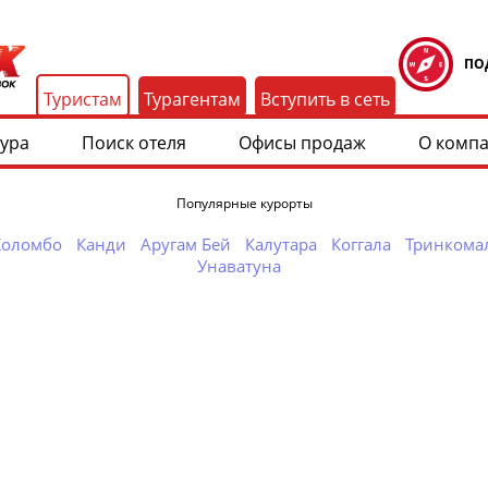
ПО
Туристам
Турагентам
Вступить в сеть
тура
Поиск отеля
Офисы продаж
О комп
Популярные курорты
Коломбо
Канди
Аругам Бей
Калутара
Коггала
Тринкома
Унаватуна