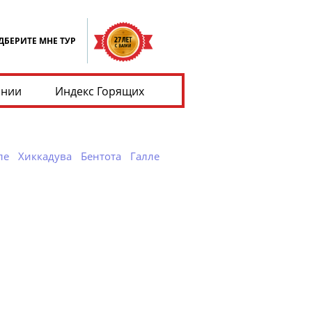
ДБЕРИТЕ МНЕ ТУР
ании
Индекс Горящих
ле
Хиккадува
Бентота
Галле