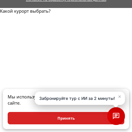
Какой курорт выбрать?
×
×
Мы используем куки, чтобы улучшить ваш опыт на
Забронируйте тур с ИИ за 2 минуты!
Забронируйте тур с ИИ за 2 минуты!
сайте.
Принять