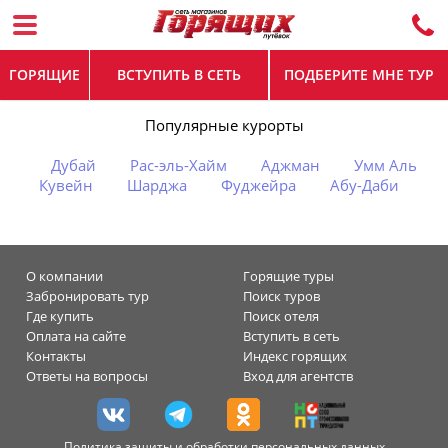
ГОРЯЩИЕ
ВСТУПИТЬ В СЕТЬ
ПОДБЕРИТЕ МНЕ ТУР
Популярные курорты
Дубай
Рас-эль-Хайм
Аджман
Умм Аль
Кувейн
Шарджа
Фуджейра
Абу-Даби
О компании
Горящие туры
Забронировать тур
Поиск туров
Где купить
Поиск отеля
Оплата на сайте
Вступить в сеть
Контакты
Индекс горящих
Ответы на вопросы
Вход для агентств
Политика защиты и обработки персональных данных