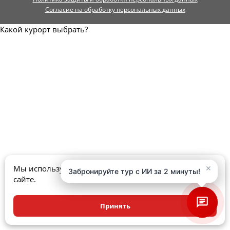
Согласие на обработку персональных данных
Какой курорт выбрать?
×
×
Мы используем куки, чтобы улучшить ваш опыт на
Забронируйте тур с ИИ за 2 минуты!
Забронируйте тур с ИИ за 2 минуты!
сайте.
Принять