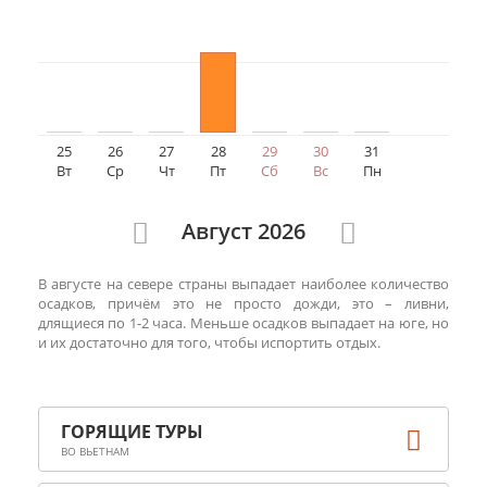
24
25
26
27
28
29
30
31
Пн
Вт
Ср
Чт
Пт
Сб
Вс
Пн
Август 2026
В августе на севере страны выпадает наиболее количество
осадков, причём это не просто дожди, это – ливни,
длящиеся по 1-2 часа. Меньше осадков выпадает на юге, но
и их достаточно для того, чтобы испортить отдых.
ВО ВЬЕТНАМ