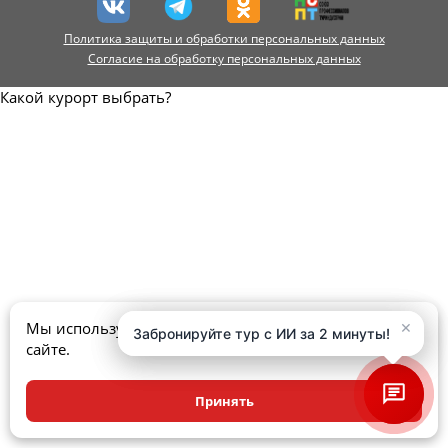
Политика защиты и обработки персональных данных
Согласие на обработку персональных данных
Какой курорт выбрать?
×
×
Мы используем куки, чтобы улучшить ваш опыт на
Забронируйте тур с ИИ за 2 минуты!
Забронируйте тур с ИИ за 2 минуты!
сайте.
Принять