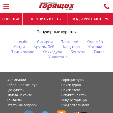
ГОРЯЩИЕ
ВСТУПИТЬ В СЕТЬ
ПОДБЕРИТЕ МНЕ ТУР
Популярные курорты
Негомбо
Сигирия
Тангалле
Коломбо
Канди
Аругам Бей
Калутара
Коггала
Тринкомале
Хиккадува
Бентота
Галле
Унаватуна
О компании
Горящие туры
Забронировать тур
Поиск туров
Где купить
Поиск отеля
Оплата на сайте
Вступить в сеть
Контакты
Индекс горящих
Ответы на вопросы
Вход для агентств