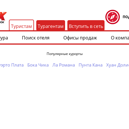
ПО
Туристам
Турагентам
Вступить в сеть
тура
Поиск отеля
Офисы продаж
О комп
Популярные курорты
эрто Плата
Бока Чика
Ла Романа
Пунта Кана
Хуан Доли