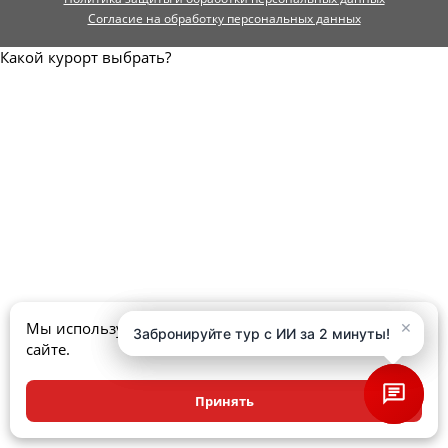
Согласие на обработку персональных данных
Какой курорт выбрать?
×
×
Мы используем куки, чтобы улучшить ваш опыт на
Забронируйте тур с ИИ за 2 минуты!
Забронируйте тур с ИИ за 2 минуты!
сайте.
Принять