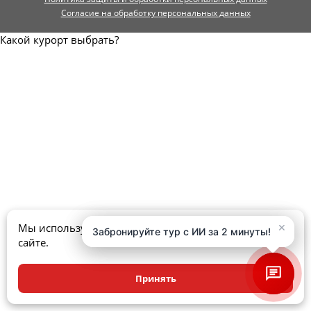
Согласие на обработку персональных данных
Какой курорт выбрать?
×
×
Мы используем куки, чтобы улучшить ваш опыт на
Забронируйте тур с ИИ за 2 минуты!
Забронируйте тур с ИИ за 2 минуты!
сайте.
Принять