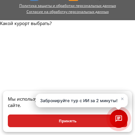
Политика защиты и обработки персональных данных
Согласие на обработку персональных данных
Какой курорт выбрать?
×
×
Мы используем куки, чтобы улучшить ваш опыт на
Забронируйте тур с ИИ за 2 минуты!
Забронируйте тур с ИИ за 2 минуты!
сайте.
Принять