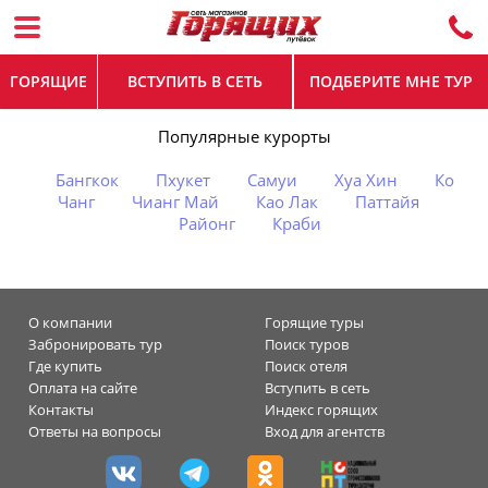
ГОРЯЩИЕ
ВСТУПИТЬ В СЕТЬ
ПОДБЕРИТЕ МНЕ ТУР
Популярные курорты
Бангкок
Пхукет
Самуи
Хуа Хин
Ко
Чанг
Чианг Май
Као Лак
Паттайя
Районг
Краби
О компании
Горящие туры
Забронировать тур
Поиск туров
Где купить
Поиск отеля
Оплата на сайте
Вступить в сеть
Контакты
Индекс горящих
Ответы на вопросы
Вход для агентств