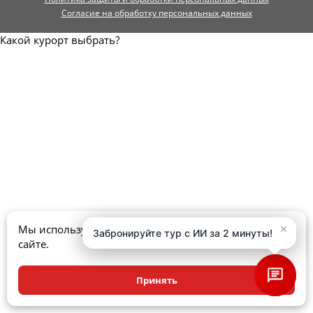
Согласие на обработку персональных данных
Какой курорт выбрать?
×
×
Мы используем куки, чтобы улучшить ваш опыт на
Забронируйте тур с ИИ за 2 минуты!
Забронируйте тур с ИИ за 2 минуты!
сайте.
Принять