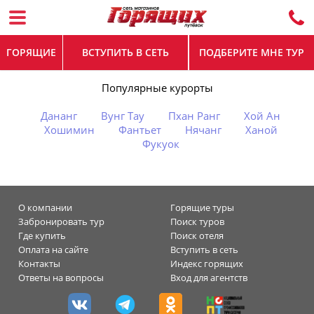
ГОРЯЩИЕ
ВСТУПИТЬ В СЕТЬ
ПОДБЕРИТЕ МНЕ ТУР
Популярные курорты
Дананг
Вунг Тау
Пхан Ранг
Хой Ан
Хошимин
Фантьет
Нячанг
Ханой
Фукуок
О компании
Горящие туры
Забронировать тур
Поиск туров
Где купить
Поиск отеля
Оплата на сайте
Вступить в сеть
Контакты
Индекс горящих
Ответы на вопросы
Вход для агентств