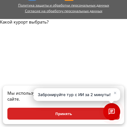
Политика защиты и обработки персональных данных
Согласие на обработку персональных данных
Какой курорт выбрать?
×
×
Мы используем куки, чтобы улучшить ваш опыт на
Забронируйте тур с ИИ за 2 минуты!
Забронируйте тур с ИИ за 2 минуты!
сайте.
Принять