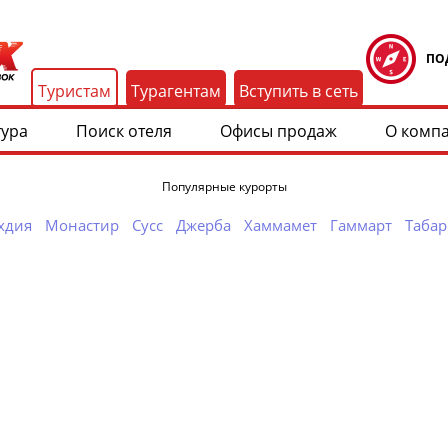
ПО
Туристам
Турагентам
Вступить в сеть
тура
Поиск отеля
Офисы продаж
О комп
Популярные курорты
хдия
Монастир
Сусс
Джерба
Хаммамет
Гаммарт
Табар