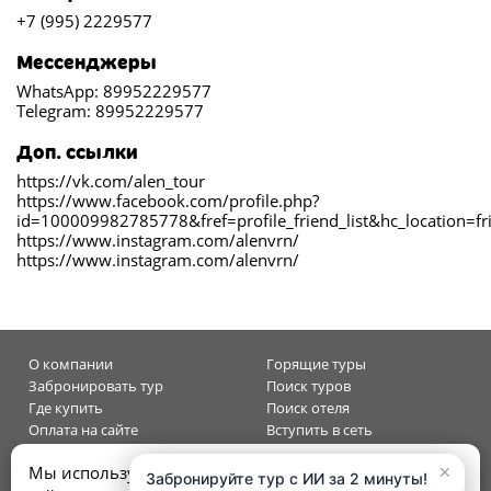
+7 (995) 2229577
Мессенджеры
WhatsApp: 89952229577
Telegram: 89952229577
Доп. ссылки
https://vk.com/alen_tour
https://www.facebook.com/profile.php?
id=100009982785778&fref=profile_friend_list&hc_location=fr
https://www.instagram.com/alenvrn/
https://www.instagram.com/alenvrn/
О компании
Горящие туры
Забронировать тур
Поиск туров
Где купить
Поиск отеля
Оплата на сайте
Вступить в сеть
Контакты
Индекс горящих
×
×
Мы используем куки, чтобы улучшить ваш опыт на
Ответы на вопросы
Вход для агентств
Забронируйте тур с ИИ за 2 минуты!
Забронируйте тур с ИИ за 2 минуты!