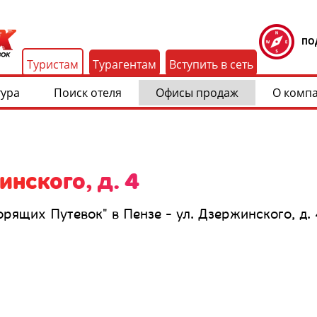
ПО
Туристам
Турагентам
Вступить в сеть
тура
Поиск отеля
Офисы продаж
О комп
инского, д. 4
ящих Путевок" в Пензе - ул. Дзержинского, д. 