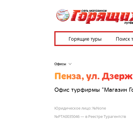
Горящие туры
Поиск 
Офисы
Пенза, ул. Дзерж
Офис турфирмы "Магазин Гор
Юридическое лицо: №None
№РТА0035046 — в Реестре Турагентств