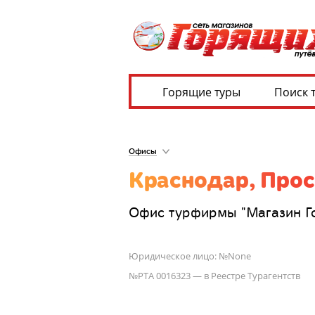
Горящие туры
Поиск 
Офисы
Краснодар, Просп
Офис турфирмы "Магазин Гор
Юридическое лицо: №None
№РТА 0016323 — в Реестре Турагентств