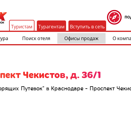
ПО
Туристам
Турагентам
Вступить в сеть
тура
Поиск отеля
Офисы продаж
О комп
ект Чекистов, д. 36/1
ящих Путевок" в Краснодаре - Проспект Чекисто