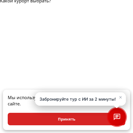
Какой курорт выбрать?
×
×
Мы используем куки, чтобы улучшить ваш опыт на
Забронируйте тур с ИИ за 2 минуты!
Забронируйте тур с ИИ за 2 минуты!
сайте.
Принять