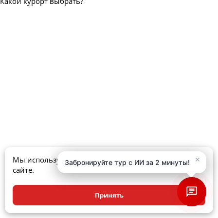
Какой курорт выбрать?
×
×
Мы используем куки, чтобы улучшить ваш опыт на
Забронируйте тур с ИИ за 2 минуты!
Забронируйте тур с ИИ за 2 минуты!
сайте.
Принять